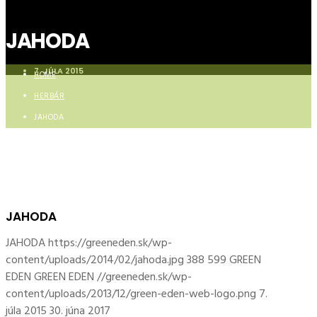
JAHODA
7. JÚLA 2015
HOME
HERBÁR
JAHODA
JAHODA
JAHODA
https://greeneden.sk/wp-
content/uploads/2014/02/jahoda.jpg
388
599
GREEN
EDEN
GREEN EDEN
//greeneden.sk/wp-
content/uploads/2013/12/green-eden-web-logo.png
7.
júla 2015
30. júna 2017