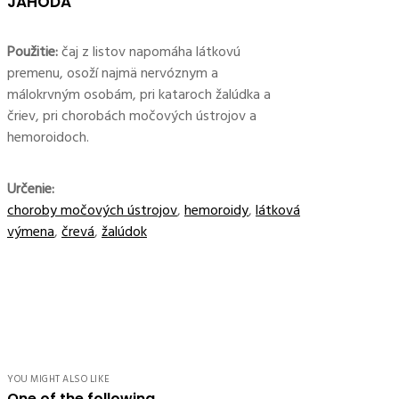
JAHODA
Použitie:
čaj z listov napomáha látkovú
premenu, osoží najmä nervóznym a
málokrvným osobám, pri kataroch žalúdka a
čriev, pri chorobách močových ústrojov a
hemoroidoch.
Určenie:
choroby močových ústrojov
,
hemoroidy
,
látková
výmena
,
črevá
,
žalúdok
YOU MIGHT ALSO LIKE
One of the following