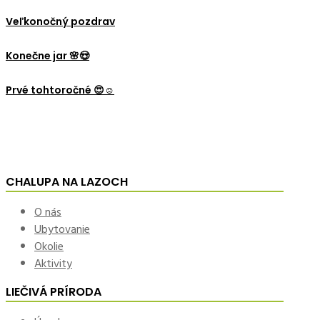
Veľkonočný pozdrav
Konečne jar 🌸😍
Prvé tohtoročné 😍☺️
CHALUPA NA LAZOCH
O nás
Ubytovanie
Okolie
Aktivity
LIEČIVÁ PRÍRODA