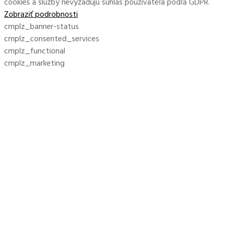
cookies a služby nevyžadujú súhlas používateľa podľa GDPR.
Zobraziť podrobnosti
cmplz_banner-status
cmplz_consented_services
cmplz_functional
cmplz_marketing
cmplz_policy_id
cmplz_preferences
cmplz_statistics
CONSENT
cookie_notice_accepted
CookieConsent
cookieconsent_status
cookielawinfo-checkbox-*
cookielawinfo-checkbox-functional
gdpr_consent
hasConsent
itsec-hb-login-*
moove_gdpr_popup