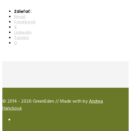
Zdieľať :
Email
Facebook
X
Linkedin
Tumblr
0
© 2014 - 2026 GreenEden // Made with
by
Andrea
Hancková