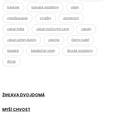
trávenie
tráviace problémy
vredy
vykašliavanie
vyrážky
zlomeniny
zápal hrdla
zápal močových ciest
zápaly
zápal ústnej dutiny
zápcha
čierny kašeľ
žalúdok
žalúdočné vredy
ženské problémy
žlčník
ŽIHĽAVA DVOJDOMÁ
MYŠÍ CHVOST