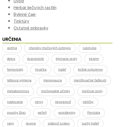
Úvod
Herbár liečivých rastlín
Bylinné čaje
Tinktúry
Ostatné prípravky
URČENIA
astma
choroby močových ústrojov
cukrovka
detox
dvanástnik
dýchacie cesty
ekzém
hemoroidy
hnačka
kašeľ
kožné ochorenia
látková výmena
menopauza
menštruačné ťažkosti
metabolizmus
močopudné účinky
močové cesty
nadúvanie
nervy
nespavosť
obličky
opuchy žliaz
pečeň
popáleniny
Prostata
rany
reuma
slabosť svalov
suchý kašeľ