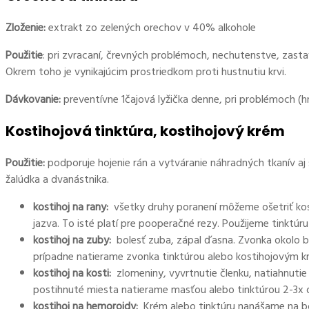
Zloženie:
extrakt zo zelených orechov v 40% alkohole
Použitie
: pri zvracaní, črevných problémoch, nechutenstve, zastavu
Okrem toho je vynikajúcim prostriedkom proti hustnutiu krvi.
Dávkovanie:
preventívne 1čajová lyžička denne, pri problémoch (h
Kostihojová tinktúra, kostihojový krém
Použitie:
podporuje hojenie rán a vytváranie náhradných tkanív aj 
žalúdka a dvanástnika.
kostihoj na rany:
všetky druhy poranení môžeme ošetriť kosti
jazva. To isté platí pre pooperačné rezy. Použijeme tinkt
kostihoj na zuby:
bolesť zuba, zápal ďasna. Zvonka okolo b
prípadne natierame zvonka tinktúrou alebo kostihojovým 
kostihoj na kosti:
zlomeniny, vyvrtnutie členku, natiahnutie
postihnuté miesta natierame masťou alebo tinktúrou 2-3x 
kostihoj na hemoroidy:
Krém alebo tinktúru nanášame na bo