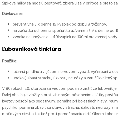
Šípkové hálky sa nedajú pestovať, zbierajú sa v prírode a preto s
Dávkovanie:
preventívne 3 x denne 15 kvapiek po dobu 8 týždňov.
na začiatku ochorenia spočiatku užívame až 9 x denne po 10
zvonka na umývanie – 40kvapiek na 100ml prevarenej vody.
Ľubovníková tinktúra
Použitie:
účinná pri dlhotrvajúcom nervovom vypätí, vyčerpaní a dep
upokojí, zbaví strachu, úzkosti, neurózy a zaručí kvalitný s
V 80.rokoch 20. storočia sa vedcom podarilo zistiť že ľubovník je
Ďalej obsahuje zložky s protivírusovým pôsobením a látky posilňu
kvetov pôsobí ako sedatívum, pomáha pri bolestiach hlavy, reumat
psychiku, pomáha zbaviť sa stavov strachu, úzkosti, neurózy a ne
močových ciest a taktiež proti pomočovaniu detí. Okrem toho urých