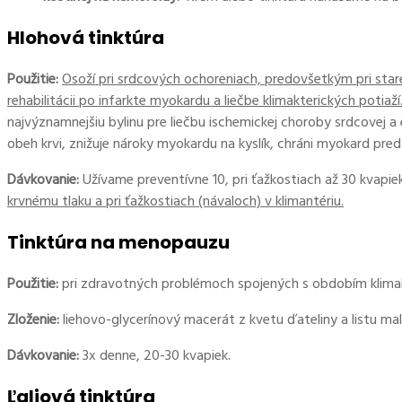
Hlohová tinktúra
Použitie:
Osoží pri srdcových ochoreniach, predovšetkým pri star
rehabilitácii po infarkte myokardu a liečbe klimakterických potia
najvýznamnejšiu bylinu pre liečbu ischemickej choroby srdcovej a
obeh krvi, znižuje nároky myokardu na kyslík, chráni myokard pre
Dávkovanie:
Užívame preventívne 10, pri ťažkostiach až 30 kvapi
krvnému tlaku a pri ťažkostiach (návaloch) v klimantériu.
Tinktúra na menopauzu
Použitie:
pri zdravotných problémoch spojených s obdobím klimak
Zloženie:
liehovo-glycerínový macerát z kvetu ďateliny a listu mal
Dávkovanie:
3x denne, 20-30 kvapiek.
Ľaliová tinktúra