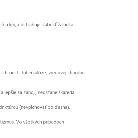
eň a krv, odstraňuje slabosť žalúdka.
cích ciest, tuberkulóze, vredovej chorobe
 a lepšie sa zahojí, neostane škaredá
tinktúrou (nevpichovať do ďasna),
matizmus. Vo všetkých prípadoch