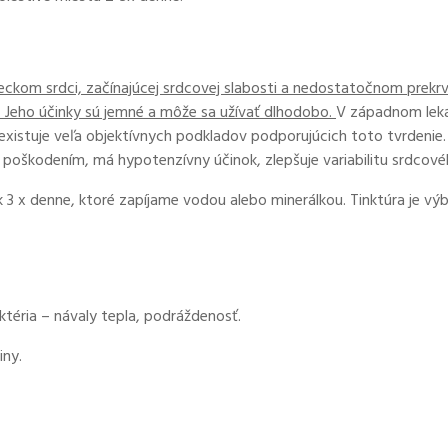
eckom srdci, začínajúcej srdcovej slabosti a nedostatočnom prekrv
ží. Jeho účinky sú jemné a môže sa užívať dlhodobo.
V západnom leká
 existuje veľa objektívnych podkladov podporujúcich toto tvrdenie.
d poškodením, má hypotenzívny účinok, zlepšuje variabilitu srdcovéh
ek 3 x denne, ktoré zapíjame vodou alebo minerálkou. Tinktúra je 
téria – návaly tepla, podráždenosť.
iny.