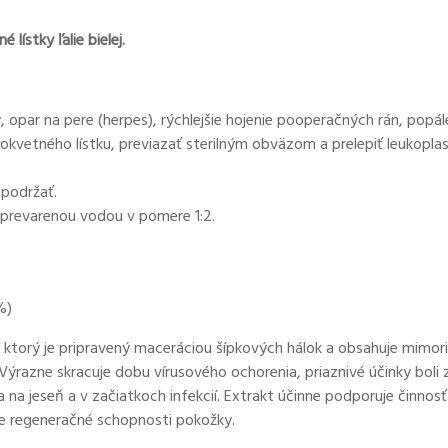
lístky ľalie bielej.
 opar na pere (herpes), rýchlejšie hojenie pooperačných rán, popále
kvetného lístku, previazať sterilným obväzom a prelepiť leukopla
 podržať.
 prevarenou vodou v pomere 1:2.
%)
, ktorý je pripravený maceráciou šípkových hálok a obsahuje mimo
 Výrazne skracuje dobu vírusového ochorenia, priaznivé účinky boli
r a na jeseň a v začiatkoch infekcií. Extrakt účinne podporuje činn
e regeneračné schopnosti pokožky.