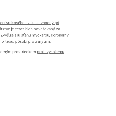
ení srdcového svalu. Je vhodný pri
rstve je teraz hloh považovaný za
 Zvyšuje silu sťahu myokardu, koronárny
o tepu, pôsobí proti arytmii.
výborným prostriedkom
proti vysokému