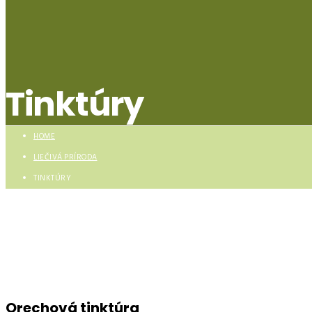
Tinktúry
HOME
LIEČIVÁ PRÍRODA
TINKTÚRY
Orechová tinktúra