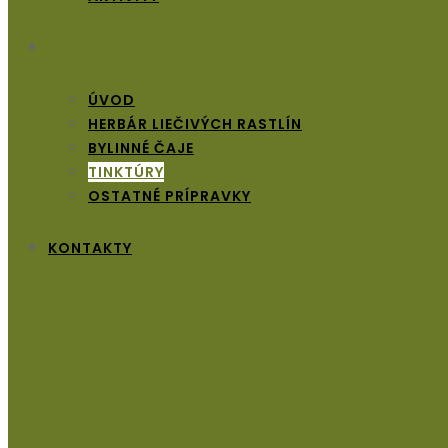
LIEČIVÁ PRÍRODA
ÚVOD
HERBÁR LIEČIVÝCH RASTLÍN
BYLINNÉ ČAJE
TINKTÚRY
OSTATNÉ PRÍPRAVKY
KONTAKTY