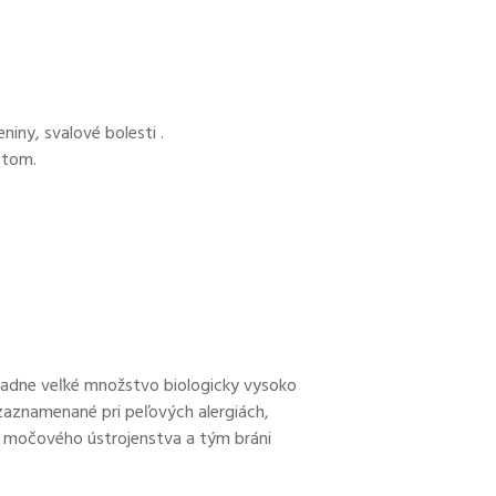
niny, svalové bolesti .
stom.
riadne veľké množstvo biologicky vysoko
 zaznamenané pri peľových alergiách,
osť močového ústrojenstva a tým bráni