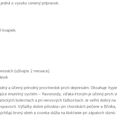
a jedná o vysoko cenený prípravok.
 kvapiek.
resiách (užívajte 2 mesiace).
pánok
 silný a účinný prírodný prostriedok proti depresiám. Obsahuje
hype
júce imunitný systém – flavonoidy, vďaka ktorým je účinný proti v
ických bolestiach a pri nervových ťažkostiach. Je veľmi dobrý na 
spavosti. Výťažky dobre pôsobia i pri chorobách pečene a žlčníka,
ľujú krvný obeh a zvonka slúžia na kloktanie pri zápaloch slizníc h