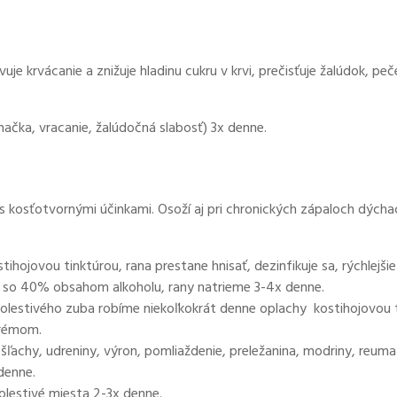
je krvácanie a znižuje hladinu cukru v krvi, prečisťuje žalúdok, peč
načka, vracanie, žalúdočná slabosť) 3x denne.
s kosťotvornými účinkami. Osoží aj pri chronických zápaloch dýcha
hojovou tinktúrou, rana prestane hnisať, dezinfikuje sa, rýchlejšie
úru so 40% obsahom alkoholu, rany natrieme 3-4x denne.
olestivého zuba robíme niekoľkokrát denne oplachy kostihojovou 
krémom.
 šľachy, udreniny, výron, pomliaždenie, preležanina, modriny, reu
denne.
lestivé miesta 2-3x denne.