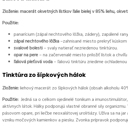
Zloženie:
macerát okvetných lístkov ľalie bielej v 85% liehu, okvetné 
Použitie:
panarícium (zápal nechtového lôžka, zádery), zapálené rany,
zápal nechtového lôžka
–zahnisané miesto prekryť kúskom o
svalové bolesti
– svaly natierať nezriedenou tinktúrou.
opar na pere
– na začervenalé miesto priložiť lístok a chvíľu
ľaliová pleťová voda
– ľaliovú tinktúru zriedime ochladenou
Tinktúra zo šípkových hálok
Zloženie:
liehový macerát zo šípkových hálok (obsah alkoholu 40
Použitie:
Jedná sa o celkom ojedinelé tonikum a imunostimulátor
aktívnych látok. Hálky podporujú vlastné obranné sily organizmu.
pásovom opare, pri liečbe neoxalátovej urolitiázy. Užíva sa na ja
vzniku močových kamienkov a piesku. Zvonka prípravok podporuj