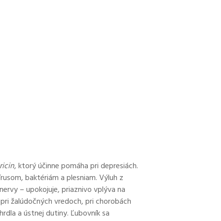
ricin
, ktorý účinne pomáha pri depresiách.
írusom, baktériám a plesniam. Výluh z
nervy – upokojuje, priaznivo vplýva na
 pri žalúdočných vredoch, pri chorobách
rdla a ústnej dutiny. Ľubovník sa