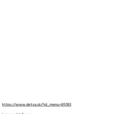
https://www.detva.sk/?id_menu=85183