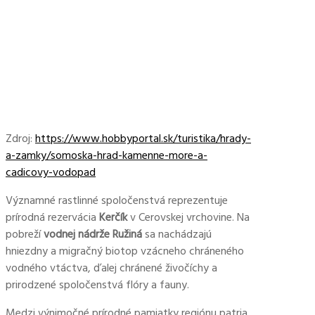
Zdroj:
https://www.hobbyportal.sk/turistika/hrady-
a-zamky/somoska-hrad-kamenne-more-a-
cadicovy-vodopad
Významné rastlinné spoločenstvá reprezentuje
prírodná rezervácia
Kerčík
v Cerovskej vrchovine. Na
pobreží
vodnej nádrže Ružiná
sa nachádzajú
hniezdny a migračný biotop vzácneho chráneného
vodného vtáctva, ďalej chránené živočíchy a
prirodzené spoločenstvá flóry a fauny.
Medzi výnimočné prírodné pamiatky regiónu patria