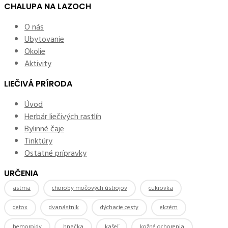
CHALUPA NA LAZOCH
O nás
Ubytovanie
Okolie
Aktivity
LIEČIVÁ PRÍRODA
Úvod
Herbár liečivých rastlín
Bylinné čaje
Tinktúry
Ostatné prípravky
URČENIA
astma
choroby močových ústrojov
cukrovka
detox
dvanástnik
dýchacie cesty
ekzém
hemoroidy
hnačka
kašeľ
kožné ochorenia