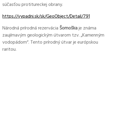
súčasťou protitureckej obrany.
https://vypadni.sk/sk/GeoObject/Detail/791
Národná prírodná rezervácia
Šomoška
je známa
zaujímavým geologickým útvarom tzv. „Kamenným
vodopádom“. Tento prírodný útvar je európskou
raritou.