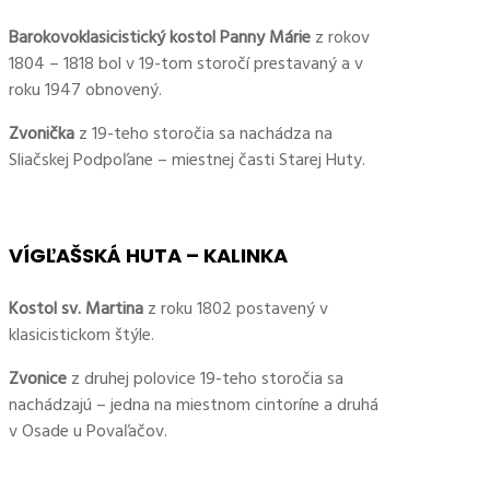
Barokovoklasicistický kostol Panny Márie
z rokov
1804 – 1818 bol v 19-tom storočí prestavaný a v
roku 1947 obnovený.
Zvonička
z 19-teho storočia sa nachádza na
Sliačskej Podpoľane – miestnej časti Starej Huty.
VÍGĽAŠSKÁ HUTA – KALINKA
Kostol sv. Martina
z roku 1802 postavený v
klasicistickom štýle.
Zvonice
z druhej polovice 19-teho storočia sa
nachádzajú – jedna na miestnom cintoríne a druhá
v Osade u Povaľačov.