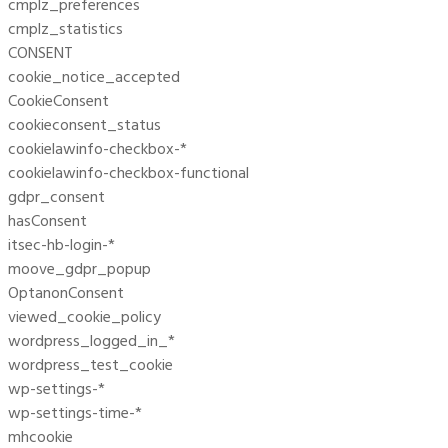
cmplz_preferences
cmplz_statistics
CONSENT
cookie_notice_accepted
CookieConsent
cookieconsent_status
cookielawinfo-checkbox-*
cookielawinfo-checkbox-functional
gdpr_consent
hasConsent
itsec-hb-login-*
moove_gdpr_popup
OptanonConsent
viewed_cookie_policy
wordpress_logged_in_*
wordpress_test_cookie
wp-settings-*
wp-settings-time-*
mhcookie