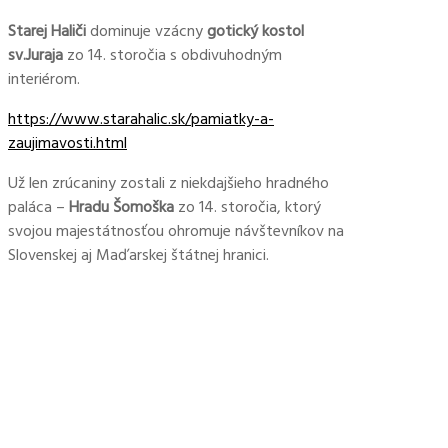
Starej Haliči
dominuje vzácny
gotický kostol
sv.Juraja
zo 14. storočia s obdivuhodným
interiérom.
https://www.starahalic.sk/pamiatky-a-
zaujimavosti.html
Už len zrúcaniny zostali z niekdajšieho hradného
paláca –
Hradu Šomoška
zo 14. storočia, ktorý
svojou majestátnosťou ohromuje návštevníkov na
Slovenskej aj Maďarskej štátnej hranici.