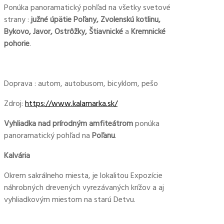
Ponúka panoramatický pohľad na všetky svetové
strany :
južné úpätie Poľany, Zvolenskú kotlinu,
Bykovo, Javor, Ostrôžky, Štiavnické
a
Kremnické
pohorie
.
Doprava : autom, autobusom, bicyklom, pešo
Zdroj:
https://www.kalamarka.sk/
Vyhliadka nad prírodným amfiteátrom
ponúka
panoramatický pohľad na
Poľanu
.
Kalvária
Okrem sakrálneho miesta, je lokalitou Expozície
náhrobných drevených vyrezávaných krížov a aj
vyhliadkovým miestom na starú Detvu.