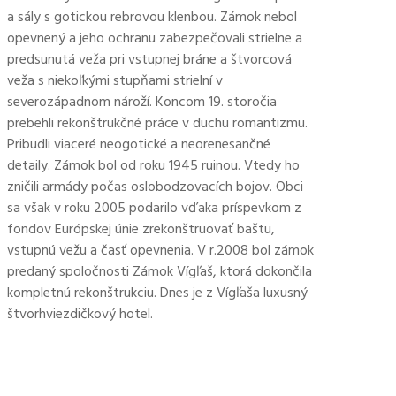
a sály s gotickou rebrovou klenbou. Zámok nebol
opevnený a jeho ochranu zabezpečovali strielne a
predsunutá veža pri vstupnej bráne a štvorcová
veža s niekoľkými stupňami strielní v
severozápadnom nároží. Koncom 19. storočia
prebehli rekonštrukčné práce v duchu romantizmu.
Pribudli viaceré neogotické a neorenesančné
detaily. Zámok bol od roku 1945 ruinou. Vtedy ho
zničili armády počas oslobodzovacích bojov. Obci
sa však v roku 2005 podarilo vďaka príspevkom z
fondov Európskej únie zrekonštruovať baštu,
vstupnú vežu a časť opevnenia. V r.2008 bol zámok
predaný spoločnosti Zámok Vígľaš, ktorá dokončila
kompletnú rekonštrukciu. Dnes je z Vígľaša luxusný
štvorhviezdičkový hotel.