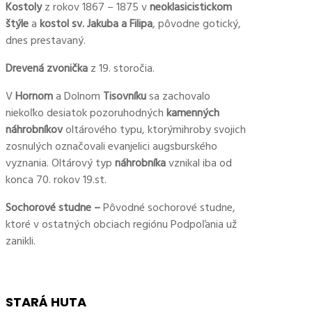
Kostoly
z rokov 1867 – 1875 v
neoklasicistickom
štýle
a
kostol sv. Jakuba a Filipa
, pôvodne gotický,
dnes prestavaný.
Drevená zvonička
z 19. storočia.
V
Hornom
a Dolnom
Tisovníku
sa zachovalo
niekoľko desiatok pozoruhodných
kamenných
náhrobníkov
oltárového typu, ktorýmihroby svojich
zosnulých označovali evanjelici augsburského
vyznania. Oltárový typ
náhrobníka
vznikal iba od
konca 70. rokov 19.st.
Sochorové studne –
Pôvodné sochorové studne,
ktoré v ostatných obciach regiónu Podpoľania už
zanikli.
STARÁ HUTA