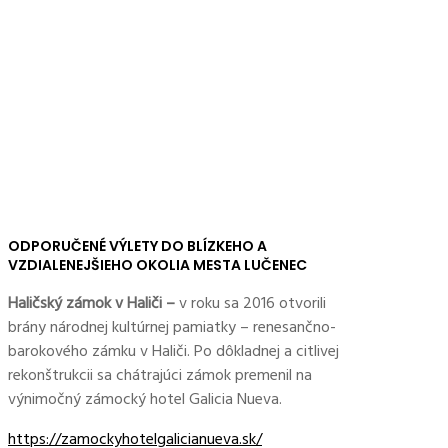
ODPORUČENÉ VÝLETY DO BLÍZKEHO A
VZDIALENEJŠIEHO OKOLIA MESTA LUČENEC
Haličský zámok v Haliči –
v roku sa 2016 otvorili
brány národnej kultúrnej pamiatky – renesančno-
barokového zámku v Haliči. Po dôkladnej a citlivej
rekonštrukcii sa chátrajúci zámok premenil na
výnimočný zámocký hotel Galicia Nueva.
https://zamockyhotelgalicianueva.sk/