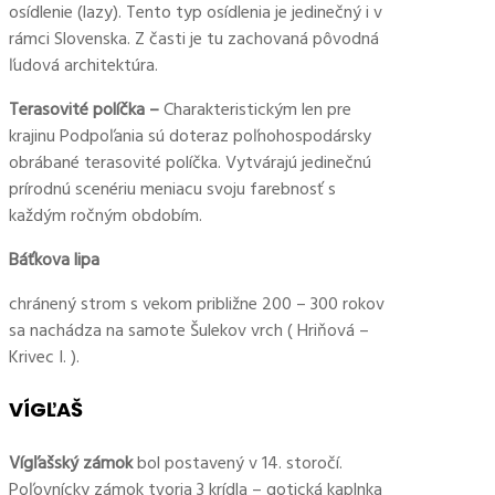
osídlenie (lazy). Tento typ osídlenia je jedinečný i v
rámci Slovenska. Z časti je tu zachovaná pôvodná
ľudová architektúra.
Terasovité políčka –
Charakteristickým len pre
krajinu Podpoľania sú doteraz poľnohospodársky
obrábané terasovité políčka. Vytvárajú jedinečnú
prírodnú scenériu meniacu svoju farebnosť s
každým ročným obdobím.
Báťkova lipa
chránený strom s vekom približne 200 – 300 rokov
sa nachádza na samote Šulekov vrch ( Hriňová –
Krivec I. ).
VÍGĽAŠ
Vígľašský zámok
bol postavený v 14. storočí.
Poľovnícky zámok tvoria 3 krídla – gotická kaplnka