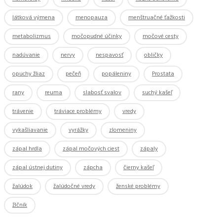
látková výmena
menopauza
menštruačné ťažkosti
metabolizmus
močopudné účinky
močové cesty
nadúvanie
nervy
nespavosť
obličky
opuchy žliaz
pečeň
popáleniny
Prostata
rany
reuma
slabosť svalov
suchý kašeľ
trávenie
tráviace problémy
vredy
vykašliavanie
vyrážky
zlomeniny
zápal hrdla
zápal močových ciest
zápaly
zápal ústnej dutiny
zápcha
čierny kašeľ
žalúdok
žalúdočné vredy
ženské problémy
žlčník