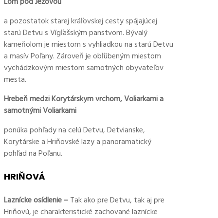
Lom pod Ježovou
a pozostatok starej kráľovskej cesty spájajúcej
starú Detvu s Vígľašským panstvom. Bývalý
kameňolom je miestom s vyhliadkou na starú Detvu
a masív Poľany. Zároveň je obľúbeným miestom
vychádzkovým miestom samotných obyvateľov
mesta.
Hrebeň medzi Korytárskym vrchom, Voliarkami a
samotnými Voliarkami
ponúka pohľady na celú Detvu, Detvianske,
Korytárske a Hriňovské lazy a panoramatický
pohľad na Poľanu.
HRIŇOVÁ
Laznícke osídlenie –
Tak ako pre Detvu, tak aj pre
Hriňovú, je charakteristické zachované laznícke