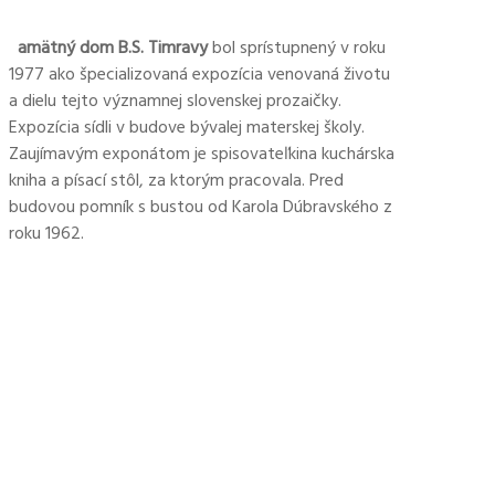
amätný dom B.S. Timravy
bol sprístupnený v roku
1977 ako špecializovaná expozícia venovaná životu
a dielu tejto významnej slovenskej prozaičky.
Expozícia sídli v budove bývalej materskej školy.
Zaujímavým exponátom je spisovateľkina kuchárska
kniha a písací stôl, za ktorým pracovala. Pred
budovou pomník s bustou od Karola Dúbravského z
roku 1962.