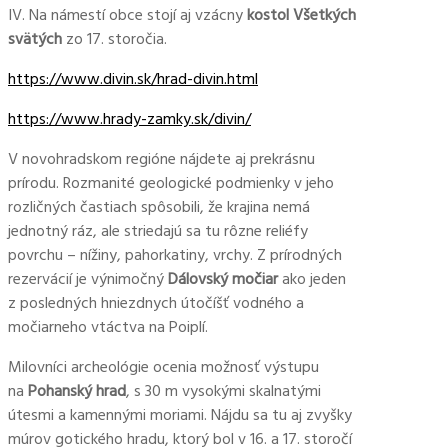
IV. Na námestí obce stojí aj vzácny
kostol Všetkých
svätých
zo 17. storočia.
https://www.divin.sk/hrad-divin.html
https://www.hrady-zamky.sk/divin/
V novohradskom regióne nájdete aj prekrásnu
prírodu. Rozmanité geologické podmienky v jeho
rozličných častiach spôsobili, že krajina nemá
jednotný ráz, ale striedajú sa tu rôzne reliéfy
povrchu – nížiny, pahorkatiny, vrchy. Z prírodných
rezervácií je výnimočný
Dálovský močiar
ako jeden
z posledných hniezdnych útočíšť vodného a
močiarneho vtáctva na Poiplí.
Milovníci archeológie ocenia možnosť výstupu
na
Pohanský hrad
, s 30 m vysokými skalnatými
útesmi a kamennými moriami. Nájdu sa tu aj zvyšky
múrov gotického hradu, ktorý bol v 16. a 17. storočí