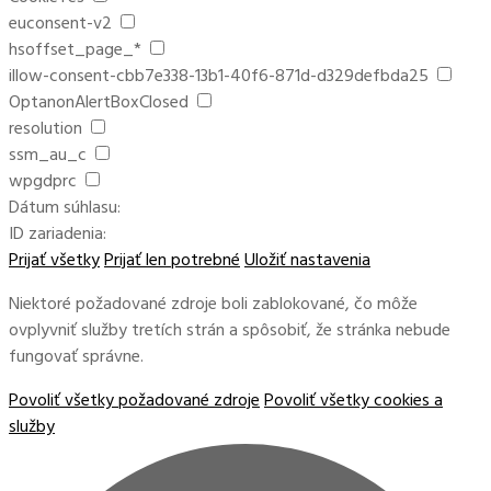
euconsent-v2
hsoffset_page_*
illow-consent-cbb7e338-13b1-40f6-871d-d329defbda25
OptanonAlertBoxClosed
resolution
ssm_au_c
wpgdprc
Dátum súhlasu:
ID zariadenia:
Prijať všetky
Prijať len potrebné
Uložiť nastavenia
Niektoré požadované zdroje boli zablokované, čo môže
ovplyvniť služby tretích strán a spôsobiť, že stránka nebude
fungovať správne.
Povoliť všetky požadované zdroje
Povoliť všetky cookies a
služby