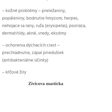
– kožné problémy – preležaniny,
popáleniny, bodnutie hmyzom, herpes,
nehojace sa rany, ruža (erysipelas), psoriáza,
dermatitídy, akné, vredy, ekzémy
– ochorenia dýchacích ciest –
prechladnutie, zápal priedušiek
(antibakteriálne účinky)
– kŕčové žily
Zivicova masticka