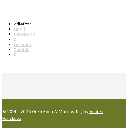
Zdieľať :
Email
Facebook
X
Linkedin
Tumblr
0
© 2014 - 2026 GreenEden // Made with
by
Andrea
Hancková