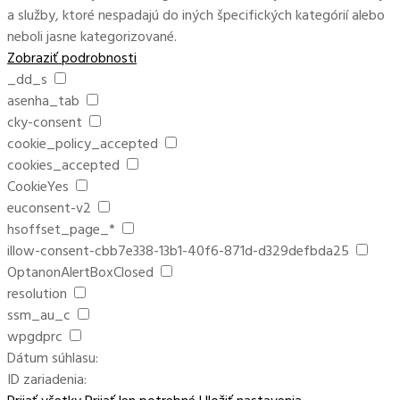
a služby, ktoré nespadajú do iných špecifických kategórií alebo
neboli jasne kategorizované.
Zobraziť podrobnosti
_dd_s
asenha_tab
cky-consent
cookie_policy_accepted
cookies_accepted
CookieYes
euconsent-v2
hsoffset_page_*
illow-consent-cbb7e338-13b1-40f6-871d-d329defbda25
OptanonAlertBoxClosed
resolution
ssm_au_c
wpgdprc
Dátum súhlasu:
ID zariadenia: