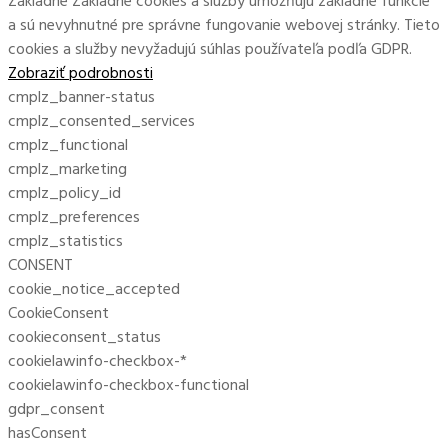
Základné
Základné cookies a služby umožňujú základné funkcie
a sú nevyhnutné pre správne fungovanie webovej stránky. Tieto
cookies a služby nevyžadujú súhlas používateľa podľa GDPR.
Zobraziť podrobnosti
cmplz_banner-status
cmplz_consented_services
cmplz_functional
cmplz_marketing
cmplz_policy_id
cmplz_preferences
cmplz_statistics
CONSENT
cookie_notice_accepted
CookieConsent
cookieconsent_status
cookielawinfo-checkbox-*
cookielawinfo-checkbox-functional
gdpr_consent
hasConsent