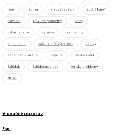
rany
reuma
slabosť svalov
suchý kašeľ
trávenie
tráviace problémy
vredy
vykašliavanie
vyrážky
zlomeniny
zápal hrdla
zápal močových ciest
zápaly
zápal ústnej dutiny
zápcha
čierny kašeľ
žalúdok
žalúdočné vredy
ženské problémy
žlčník
Vianočný pozdrav
Essi