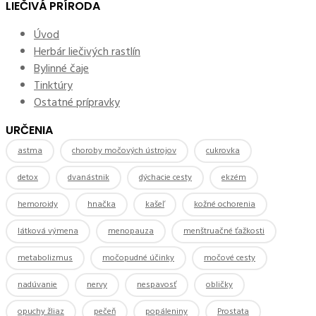
LIEČIVÁ PRÍRODA
Úvod
Herbár liečivých rastlín
Bylinné čaje
Tinktúry
Ostatné prípravky
URČENIA
astma
choroby močových ústrojov
cukrovka
detox
dvanástnik
dýchacie cesty
ekzém
hemoroidy
hnačka
kašeľ
kožné ochorenia
látková výmena
menopauza
menštruačné ťažkosti
metabolizmus
močopudné účinky
močové cesty
nadúvanie
nervy
nespavosť
obličky
opuchy žliaz
pečeň
popáleniny
Prostata