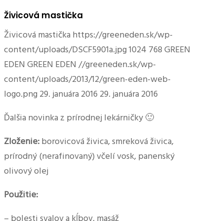
Živicová mastička
Živicová mastička
https://greeneden.sk/wp-
content/uploads/DSCF5901a.jpg
1024
768
GREEN
EDEN
GREEN EDEN
//greeneden.sk/wp-
content/uploads/2013/12/green-eden-web-
logo.png
29. januára 2016
29. januára 2016
Ďalšia novinka z prírodnej lekárničky 🙂
Zloženie:
borovicová živica, smreková živica,
prírodný (nerafinovaný) včelí vosk, panenský
olivový olej
Použitie:
– bolesti svalov a kĺbov, masáž