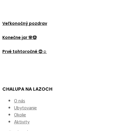
Veľkonočný pozdrav
Konečne jar 🌸😍
Prvé tohtoročné 😍☺️
CHALUPA NA LAZOCH
O nás
Ubytovanie
Okolie
Aktivity