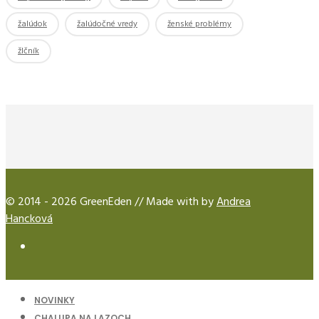
žalúdok
žalúdočné vredy
ženské problémy
žlčník
© 2014 - 2026 GreenEden // Made with
by
Andrea
Hancková
NOVINKY
CHALUPA NA LAZOCH