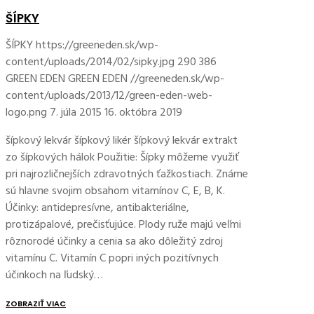
ŠÍPKY
ŠÍPKY
https://greeneden.sk/wp-
content/uploads/2014/02/sipky.jpg
290
386
GREEN EDEN
GREEN EDEN
//greeneden.sk/wp-
content/uploads/2013/12/green-eden-web-
logo.png
7. júla 2015
16. októbra 2019
šípkový lekvár šípkový likér šípkový lekvár extrakt
zo šípkových hálok Použitie: Šípky môžeme využiť
pri najrozličnejších zdravotných ťažkostiach. Známe
sú hlavne svojim obsahom vitamínov C, E, B, K.
Účinky: antidepresívne, antibakteriálne,
protizápalové, prečisťujúce. Plody ruže majú veľmi
rôznorodé účinky a cenia sa ako dôležitý zdroj
vitamínu C. Vitamín C popri iných pozitívnych
účinkoch na ľudský…
ZOBRAZIŤ VIAC