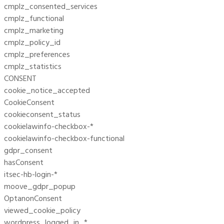
cmplz_consented_services
cmplz_functional
cmplz_marketing
cmplz_policy_id
cmplz_preferences
cmplz_statistics
CONSENT
cookie_notice_accepted
CookieConsent
cookieconsent_status
cookielawinfo-checkbox-*
cookielawinfo-checkbox-functional
gdpr_consent
hasConsent
itsec-hb-login-*
moove_gdpr_popup
OptanonConsent
viewed_cookie_policy
wordpress_logged_in_*