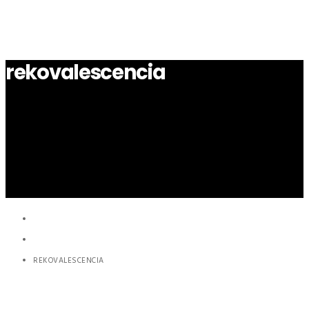
rekovalescencia
HOME
HERBÁR
REKOVALESCENCIA