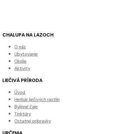
CHALUPA NA LAZOCH
O nás
Ubytovanie
Okolie
Aktivity
LIEČIVÁ PRÍRODA
Úvod
Herbár liečivých rastlín
Bylinné čaje
Tinktúry
Ostatné prípravky
URČENIA