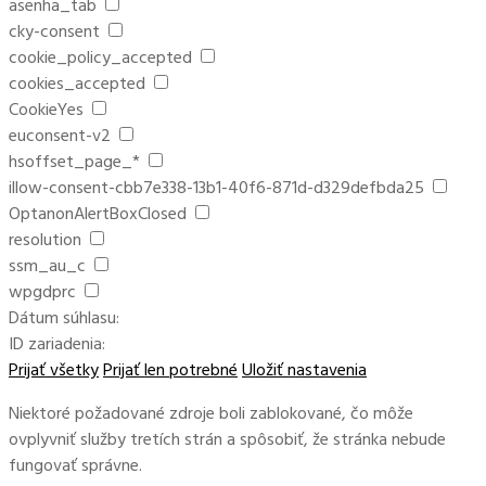
asenha_tab
cky-consent
cookie_policy_accepted
cookies_accepted
CookieYes
euconsent-v2
hsoffset_page_*
illow-consent-cbb7e338-13b1-40f6-871d-d329defbda25
OptanonAlertBoxClosed
resolution
ssm_au_c
wpgdprc
Dátum súhlasu:
ID zariadenia:
Prijať všetky
Prijať len potrebné
Uložiť nastavenia
Niektoré požadované zdroje boli zablokované, čo môže
ovplyvniť služby tretích strán a spôsobiť, že stránka nebude
fungovať správne.