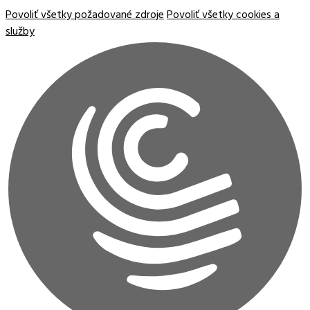
Povoliť všetky požadované zdroje
Povoliť všetky cookies a
služby