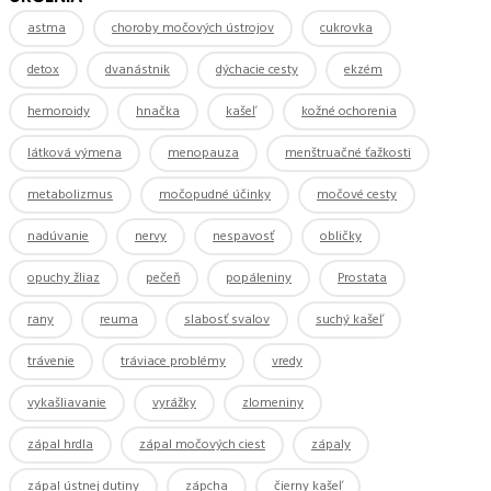
astma
choroby močových ústrojov
cukrovka
detox
dvanástnik
dýchacie cesty
ekzém
hemoroidy
hnačka
kašeľ
kožné ochorenia
látková výmena
menopauza
menštruačné ťažkosti
metabolizmus
močopudné účinky
močové cesty
nadúvanie
nervy
nespavosť
obličky
opuchy žliaz
pečeň
popáleniny
Prostata
rany
reuma
slabosť svalov
suchý kašeľ
trávenie
tráviace problémy
vredy
vykašliavanie
vyrážky
zlomeniny
zápal hrdla
zápal močových ciest
zápaly
zápal ústnej dutiny
zápcha
čierny kašeľ