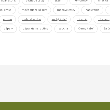
dvanástnik
dýchacie cesty
ekzém
hemoroidy
hnačka
bolizmus
močopudné účinky
močové cesty
nadúvanie
reuma
slabosť svalov
suchý kašeľ
trávenie
tráviace
zápaly
zápal ústnej dutiny
zápcha
čierny kašeľ
žalú