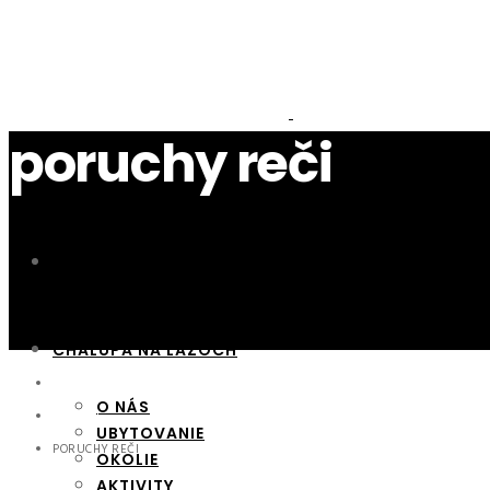
poruchy reči
NOVINKY
CHALUPA NA LAZOCH
HOME
O NÁS
HERBÁR
UBYTOVANIE
PORUCHY REČI
OKOLIE
AKTIVITY