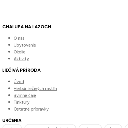
CHALUPA NA LAZOCH
O nás
Ubytovanie
Okolie
Aktivity
LIEČIVÁ PRÍRODA
Úvod
Herbár liečivých rastlín
Bylinné čaje
Tinktúry
Ostatné prípravky
URČENIA