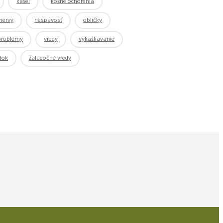
kašeľ
kožné ochorenia
nervy
nespavosť
obličky
 problémy
vredy
vykašliavanie
dok
žalúdočné vredy