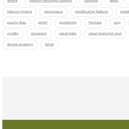
astma
choroby močových ústrojov
cukrovka
detox
látková výmena
menopauza
menštruačné ťažkosti
meta
opuchy žliaz
pečeň
popáleniny
Prostata
rany
vyrážky
zlomeniny
zápal hrdla
zápal močových ciest
ženské problémy
žlčník