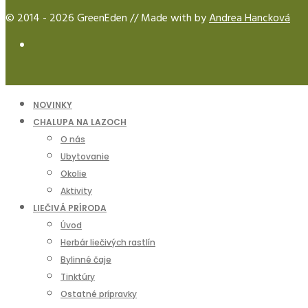
© 2014 - 2026 GreenEden // Made with
by
Andrea Hancková
NOVINKY
CHALUPA NA LAZOCH
O nás
Ubytovanie
Okolie
Aktivity
LIEČIVÁ PRÍRODA
Úvod
Herbár liečivých rastlín
Bylinné čaje
Tinktúry
Ostatné prípravky