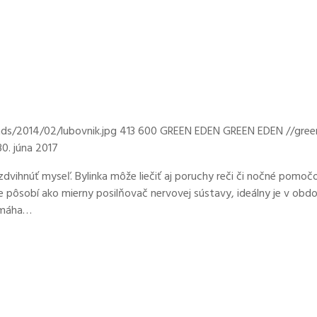
ds/2014/02/lubovnik.jpg
413
600
GREEN EDEN
GREEN EDEN
//gre
30. júna 2017
zdvihnúť myseľ. Bylinka môže liečiť aj poruchy reči či nočné pomočo
ože pôsobí ako mierny posilňovač nervovej sústavy, ideálny je v ob
pomáha…