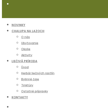
NOVINKY
CHALUPA NA LAZOCH
O nás
Ubytovanie
Okolie
Aktivity
LIEČIVÁ PRÍRODA
Úvod
Herbár liečivých rastlín
Bylinné čaje
Tinktúry
Ostatné prípravky
KONTAKTY