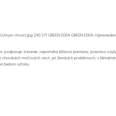
02/mysi-chvost.jpg
290
371
GREEN EDEN
GREEN EDEN
//greeneden
m, podporuje trávenie, napomáha látkovú premenu, priaznivo ovply
 pri chorobách močových ciest, pri ženských problémoch, v klimaktér
ri bielom výtoku.