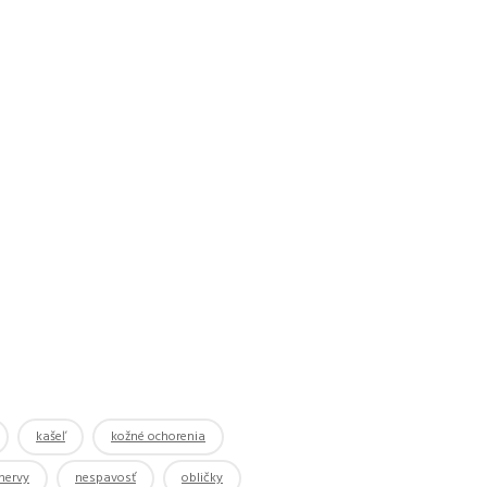
kašeľ
kožné ochorenia
nervy
nespavosť
obličky