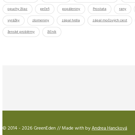
opuchy žliaz
pečeň
popáleniny
Prostata
rany
vyrážky
zlomeniny
zápal hrdla
zápal močových ciest
ženské problémy
žlčník
© 2014 - 2026 GreenEden // Made with
by
Andrea Hancková