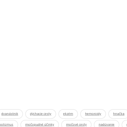
dvanástnik
dýchacie cesty
ekzém
hemoroidy
hnačka
bolizmus
močopudné účinky
močové cesty
nadúvanie