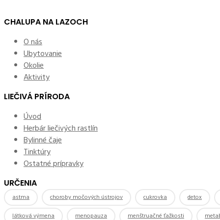
CHALUPA NA LAZOCH
O nás
Ubytovanie
Okolie
Aktivity
LIEČIVÁ PRÍRODA
Úvod
Herbár liečivých rastlín
Bylinné čaje
Tinktúry
Ostatné prípravky
URČENIA
astma
choroby močových ústrojov
cukrovka
detox
látková výmena
menopauza
menštruačné ťažkosti
meta