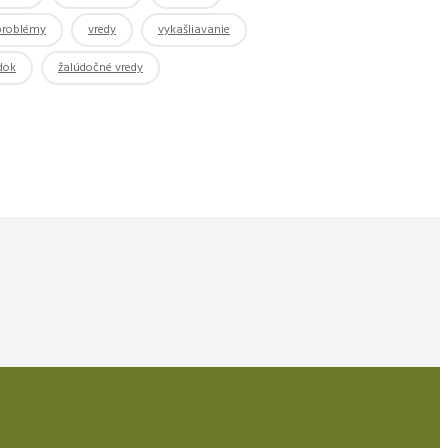
 problémy
vredy
vykašliavanie
dok
žalúdočné vredy