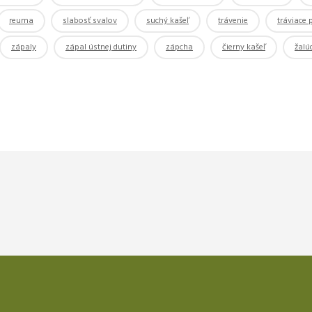
reuma
slabosť svalov
suchý kašeľ
trávenie
tráviace
zápaly
zápal ústnej dutiny
zápcha
čierny kašeľ
žalú