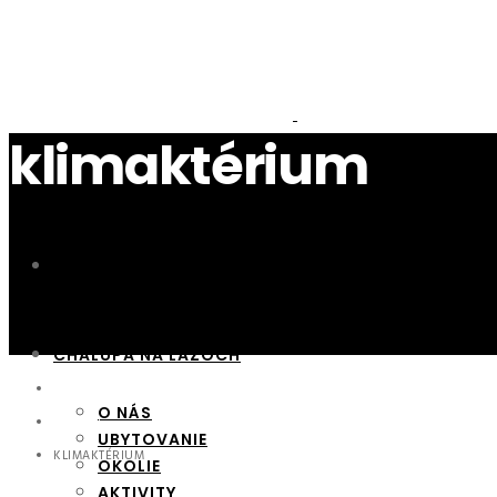
klimaktérium
NOVINKY
CHALUPA NA LAZOCH
HOME
O NÁS
HERBÁR
UBYTOVANIE
KLIMAKTÉRIUM
OKOLIE
AKTIVITY