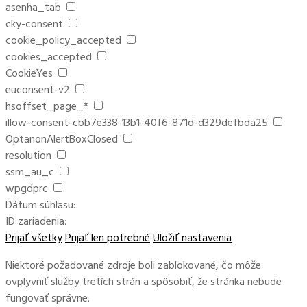
asenha_tab
cky-consent
cookie_policy_accepted
cookies_accepted
CookieYes
euconsent-v2
hsoffset_page_*
illow-consent-cbb7e338-13b1-40f6-871d-d329defbda25
OptanonAlertBoxClosed
resolution
ssm_au_c
wpgdprc
Dátum súhlasu:
ID zariadenia:
Prijať všetky
Prijať len potrebné
Uložiť nastavenia
Niektoré požadované zdroje boli zablokované, čo môže
ovplyvniť služby tretích strán a spôsobiť, že stránka nebude
fungovať správne.