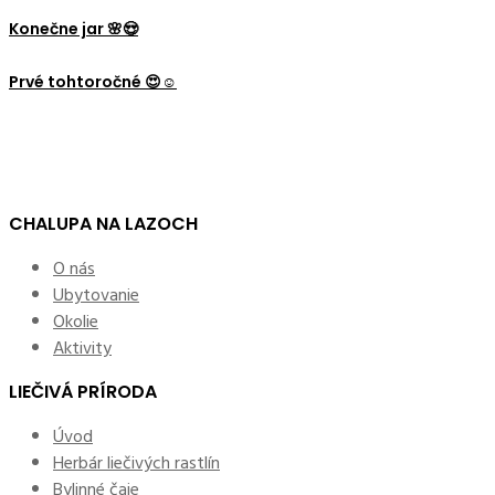
Konečne jar 🌸😍
Prvé tohtoročné 😍☺️
CHALUPA NA LAZOCH
O nás
Ubytovanie
Okolie
Aktivity
LIEČIVÁ PRÍRODA
Úvod
Herbár liečivých rastlín
Bylinné čaje