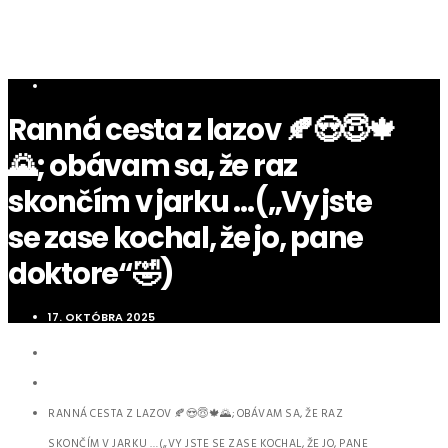
NOVINKY
Ranná cesta z lazov 🍂😍😇🍁
🌄; obávam sa, že raz
skončím v jarku …(„Vy jste
se zase kochal, že jo, pane
doktore“🤣)
17. OKTÓBRA 2025
HOME
NOVINKY
RANNÁ CESTA Z LAZOV 🍂😍😇🍁🌄; OBÁVAM SA, ŽE RAZ
SKONČÍM V JARKU …(„VY JSTE SE ZASE KOCHAL, ŽE JO, PANE