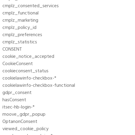
cmplz_consented_services
cmplz_functional
cmplz_marketing
cmplz_policy_id
cmplz_preferences
cmplz_statistics
CONSENT
cookie_notice_accepted
CookieConsent
cookieconsent_status
cookielawinfo-checkbox-*
cookielawinfo-checkbox-functional
gdpr_consent
hasConsent
itsec-hb-login-*
moove_gdpr_popup
OptanonConsent
viewed_cookie_policy