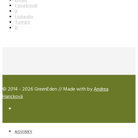
Facebook
X
Linkedin
Tumblr
0
© 2014 - 2026 GreenEden // Made with
by
Andrea
Hancková
NOVINKY