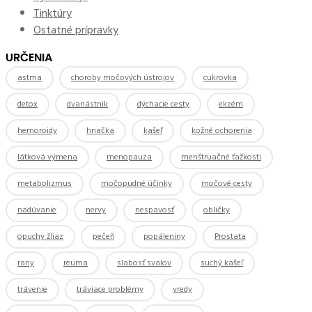
Tinktúry
Ostatné prípravky
URČENIA
astma
choroby močových ústrojov
cukrovka
detox
dvanástnik
dýchacie cesty
ekzém
hemoroidy
hnačka
kašeľ
kožné ochorenia
látková výmena
menopauza
menštruačné ťažkosti
metabolizmus
močopudné účinky
močové cesty
nadúvanie
nervy
nespavosť
obličky
opuchy žliaz
pečeň
popáleniny
Prostata
rany
reuma
slabosť svalov
suchý kašeľ
trávenie
tráviace problémy
vredy