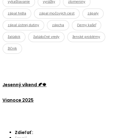
vykašliavanie
vyrážky
zlomeniny
zápal hrdla
zápal močových ciest
zápaly
zápal ústnej dutiny
zápcha
čierny kašeľ
žalúdok
žalúdočné vredy
ženské problémy
žlčník
Jesenný víkend 🍂🍁
Vianoce 2025
Zdieľať :
Email