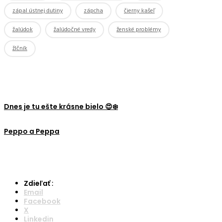
zápal ústnej dutiny
zápcha
čierny kašeľ
žalúdok
žalúdočné vredy
ženské problémy
žlčník
Dnes je tu ešte krásne bielo 😍❄️
Peppo a Peppa
Zdieľať :
Email
Facebook
X
Linkedin