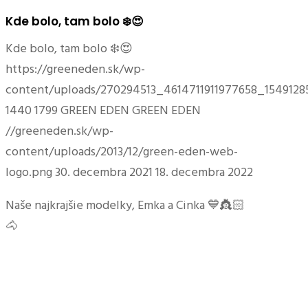
Kde bolo, tam bolo ❄️😍
Kde bolo, tam bolo ❄️😍
https://greeneden.sk/wp-
content/uploads/270294513_4614711911977658_1549128
1440
1799
GREEN EDEN
GREEN EDEN
//greeneden.sk/wp-
content/uploads/2013/12/green-eden-web-
logo.png
30. decembra 2021
18. decembra 2022
Naše najkrajšie modelky, Emka a Cinka 💙👸🏻
🐴