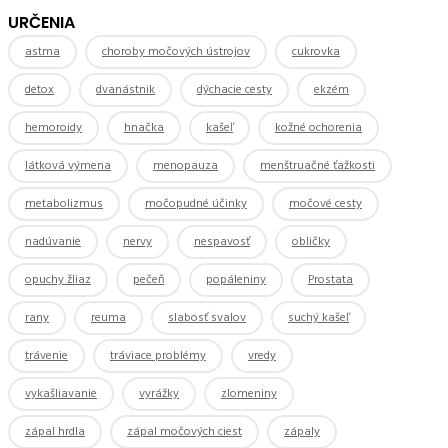
URČENIA
astma
choroby močových ústrojov
cukrovka
detox
dvanástnik
dýchacie cesty
ekzém
hemoroidy
hnačka
kašeľ
kožné ochorenia
látková výmena
menopauza
menštruačné ťažkosti
metabolizmus
močopudné účinky
močové cesty
nadúvanie
nervy
nespavosť
obličky
opuchy žliaz
pečeň
popáleniny
Prostata
rany
reuma
slabosť svalov
suchý kašeľ
trávenie
tráviace problémy
vredy
vykašliavanie
vyrážky
zlomeniny
zápal hrdla
zápal močových ciest
zápaly