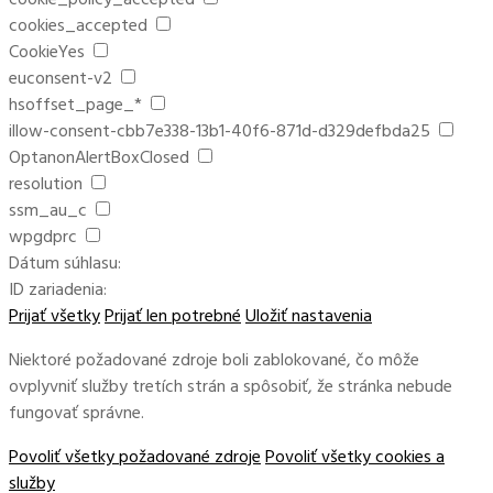
cookies_accepted
CookieYes
euconsent-v2
hsoffset_page_*
illow-consent-cbb7e338-13b1-40f6-871d-d329defbda25
OptanonAlertBoxClosed
resolution
ssm_au_c
wpgdprc
Dátum súhlasu:
ID zariadenia:
Prijať všetky
Prijať len potrebné
Uložiť nastavenia
Niektoré požadované zdroje boli zablokované, čo môže
ovplyvniť služby tretích strán a spôsobiť, že stránka nebude
fungovať správne.
Povoliť všetky požadované zdroje
Povoliť všetky cookies a
služby