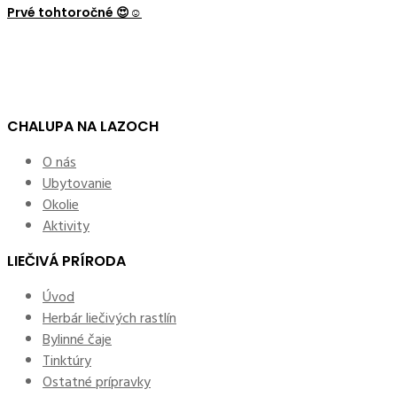
Prvé tohtoročné 😍☺️
CHALUPA NA LAZOCH
O nás
Ubytovanie
Okolie
Aktivity
LIEČIVÁ PRÍRODA
Úvod
Herbár liečivých rastlín
Bylinné čaje
Tinktúry
Ostatné prípravky